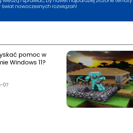
 wiedzą i sprawiać, by nawet najbardziej złożone tematy s
 świat nowoczesnych rozwiązań!
zyskać pomoc w
mie Windows 11?
5-07