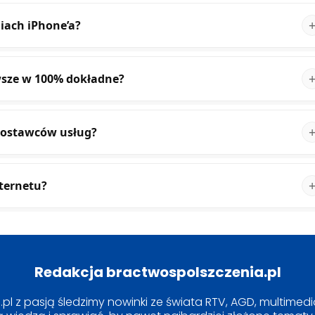
iach iPhone’a?
wsze w 100% dokładne?
 dostawców usług?
ternetu?
Redakcja bractwospolszczenia.pl
l z pasją śledzimy nowinki ze świata RTV, AGD, multimediów