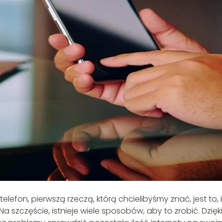
lefon, pierwszą rzeczą, którą chcielibyśmy znać, jest to, i
 szczęście, istnieje wiele sposobów, aby to zrobić. Dzięk