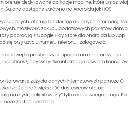
oferuje dedykowane aplikacje mobilne, które umożliwia
. Są one dostępne zarówno na Androida jak i iOS.
życiu danych, oferują też dostęp do innych informacji, tak
aryfowych, możliwość zakupu dodatkowych pakietów danych
tarczy pobrać ją z Google Play Store dla Androida lub App
ać się przy użyciu numeru telefonu i zalogować.
nternetowej to prosty i szybki sposób na monitorowanie
jeśli chcesz, aby wszystkie informacje o swoim koncie by
 monitorowanie zużycia danych internetowych pomoże Ci
 uwadze, że choć większość dostawców oferuje
mają na myśli „nielimitowany” tylko do pewnego progu. Po
tu może zostać obniżona.