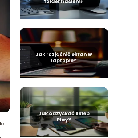
folder hasłem?
Jak rozjaśnić ekran w
laptopie?
Jak odzyskać Sklep
Play?
le
i