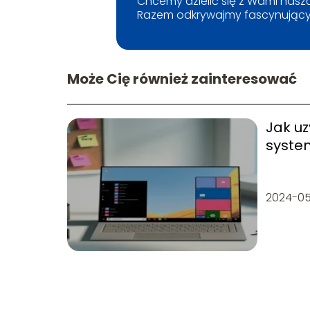
Chcemy dzielić się z Wami naszą
Razem odkrywajmy fascynujący
Może Cię również zainteresować
Jak u
syste
2024-0