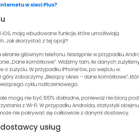
Internetu w sieci Plus?
nu
i iOS, mają wbudowane funkcje, które umożliwiają
 Jak skorzystać z tej opcji?
na ekranie głównym telefonu. Następnie w przypadku Andr
ępnie „Dane komórkowe”. Widzimy tam, ile danych zużyliśmy
e o zużyciu. W przypadku iPhone’ów, po wejściu w
U góry zobaczymy „Bieżący okres – dane komórkowe”, któ
bieżącego cyklu rozliczeniowego.
 ale mogą nie być 100% dokładne, ponieważ nie biorą pod
stania z Wi-Fi. W przypadku Androida, statystyki obejmu
o może nie pokrywać się całkowicie z danymi dostawcy.
ej dostawcy usług