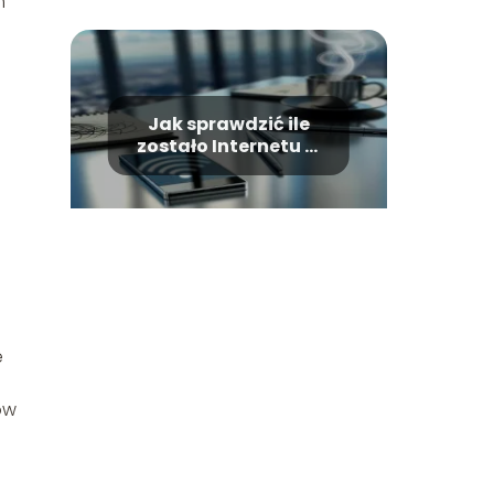
m
Jak sprawdzić ile
zostało Internetu w
sieci Plus?
e
ów