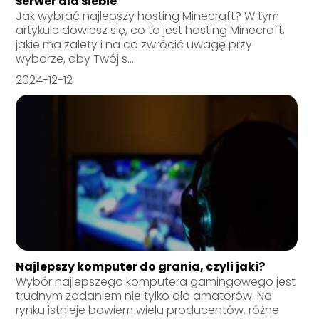
serwer dla siebie
Jak wybrać najlepszy hosting Minecraft? W tym
artykule dowiesz się, co to jest hosting Minecraft,
jakie ma zalety i na co zwrócić uwagę przy
wyborze, aby Twój s...
2024-12-12
Najlepszy komputer do grania, czyli jaki?
Wybór najlepszego komputera gamingowego jest
trudnym zadaniem nie tylko dla amatorów. Na
rynku istnieje bowiem wielu producentów, różne