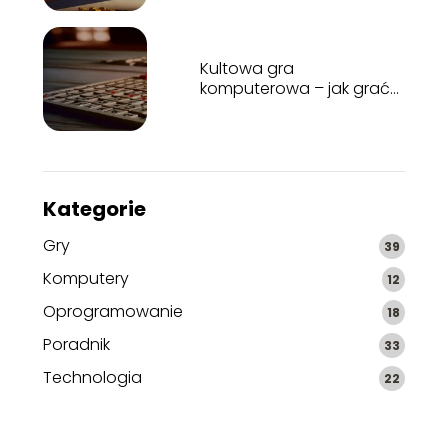
Kultowa gra
komputerowa – jak grać
w sapera?
Kategorie
Gry
39
Komputery
12
Oprogramowanie
18
Poradnik
33
Technologia
22