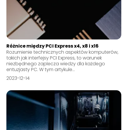
Różnice między PCI Express x4, x8 i x16
Rozumienie technicznych aspektów komputerów,
takich jak interfejsy PCI Express, to warunek
niezbędnego zaplecza wiedzy dla każdego
entuzjasty PC. W tym artykule...
2023-12-14