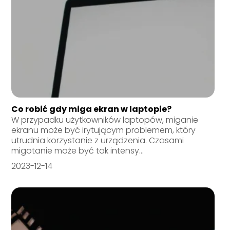
Co robić gdy miga ekran w laptopie?
W przypadku użytkowników laptopów, miganie
ekranu może być irytującym problemem, który
utrudnia korzystanie z urządzenia. Czasami
migotanie może być tak intensy...
2023-12-14