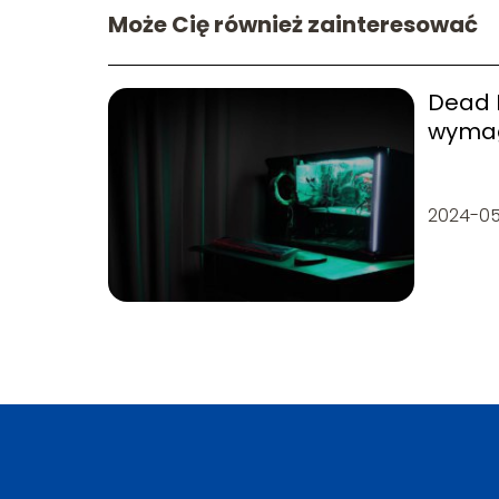
Może Cię również zainteresować
Dead I
wymag
(PC)
2024-0