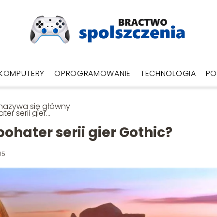
KOMPUTERY
OPROGRAMOWANIE
TECHNOLOGIA
PO
nazywa się główny
ter serii gier
hic?
ohater serii gier Gothic?
05