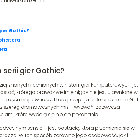
 z uniwersum Gothic.
ier Gothic?
bohatera
era
erii gier Gothic?
ziej znanych i cenionych w historii gier komputerowych, je
 postać, którego prawdziwe imię nigdy nie jest ujawniane w
iczości i niepewności, która przepaja całe uniwersum Got
zez szereg dramatycznych misji i wyzwań, zazwyczaj
ciami, które wydają się nie do pokonania.
radycyjnym sensie – jest postacią, która przemienia się w
racza. W ten sposób zarówno jego osobowość, jak i