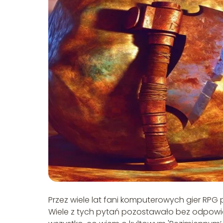
Przez wiele lat fani komputerowych gier RPG p
Wiele z tych pytań pozostawało bez odpowie