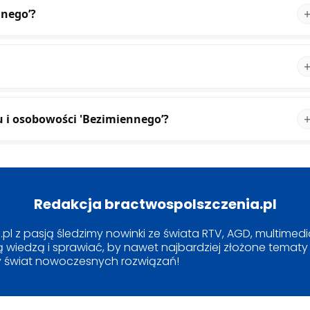
nnego’?
u i osobowości 'Bezimiennego’?
Redakcja bractwospolszczenia.pl
l z pasją śledzimy nowinki ze świata RTV, AGD, multimediów
 wiedzą i sprawiać, by nawet najbardziej złożone tematy s
 świat nowoczesnych rozwiązań!