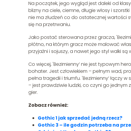
Na początek, jego wygląd jest daleki od kl
blizny na ciele, ciemne, długie włosy i szor
nie ma złudzeń co do ostatecznej wartości 
się na przetrwaniu.
Jako postać sterowana przez gracza, 'Bezimi
płótno, na którym gracz może malować włas
przyjaźni i sojuszy, a nawet jego styl walki s
Co więcej, 'Bezimienny’ nie jest typowym hero
bohater. Jest człowiekiem – pełnym wad, probl
pełna tragedii i triumfu. 'Bezimienny’ łączy w
– jest prawdziwie ludzki, co czyni go jednym 
gier.
Zobacz również:
Gothic 1 jak sprzedać jedną rzecz?
Gothic 3 – ile godzin potrzeba na prze