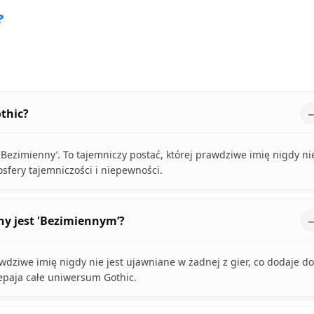
?
thic?
 'Bezimienny’. To tajemniczy postać, której prawdziwe imię nigdy ni
osfery tajemniczości i niepewności.
y jest 'Bezimiennym’?
dziwe imię nigdy nie jest ujawniane w żadnej z gier, co dodaje do
zepaja całe uniwersum Gothic.