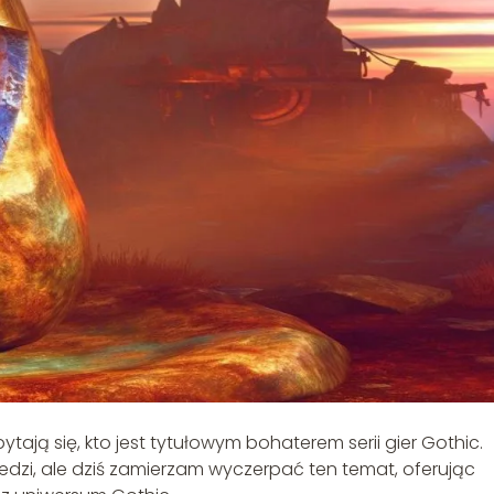
ytają się, kto jest tytułowym bohaterem serii gier Gothic.
dzi, ale dziś zamierzam wyczerpać ten temat, oferując