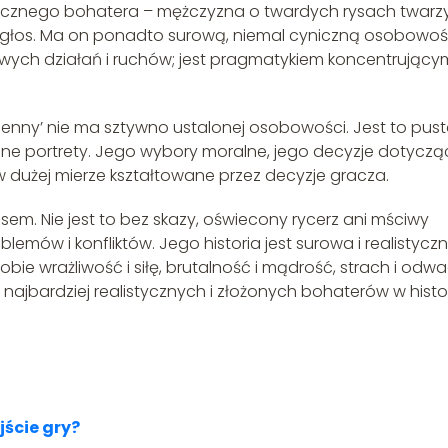
asycznego bohatera – mężczyzna o twardych rysach twarzy
stki głos. Ma on ponadto surową, niemal cyniczną osobowo
swych działań i ruchów; jest pragmatykiem koncentrujący
enny’ nie ma sztywno ustalonej osobowości. Jest to pust
ne portrety. Jego wybory moralne, jego decyzje dotyczą
ą w dużej mierze kształtowane przez decyzje gracza.
sem. Nie jest to bez skazy, oświecony rycerz ani mściwy
emów i konfliktów. Jego historia jest surowa i realistyczn
 sobie wrażliwość i siłę, brutalność i mądrość, strach i odw
z najbardziej realistycznych i złożonych bohaterów w histor
jście gry?