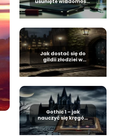
usunięte wiadomości
z WhatsApp bez kopii
zapasowej?
Jak dostać się do
gildii złodziei w
Gothic 2 w Khorinis?
Gothic 1 – jak
nauczyć się kręgów
magii?