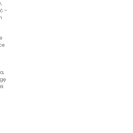
,
ść –
m
e
ce
a,
agę
ii