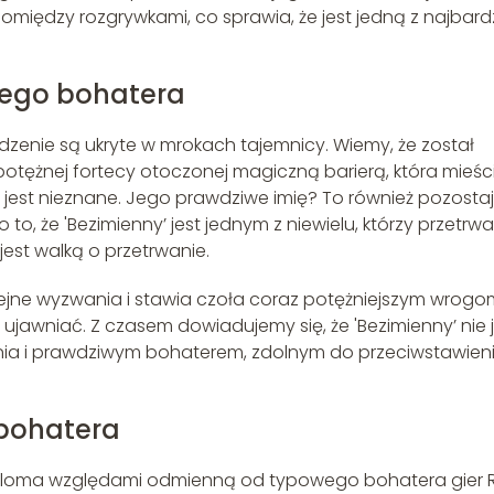
między rozgrywkami, co sprawia, że jest jedną z najbardz
nego bohatera
hodzenie są ukryte w mrokach tajemnicy. Wiemy, że został
potężnej fortecy otoczonej magiczną barierą, która mieści
 jest nieznane. Jego prawdziwe imię? To również pozosta
, że 'Bezimienny’ jest jednym z niewielu, którzy przetrwal
jest walką o przetrwanie.
olejne wyzwania i stawia czoła coraz potężniejszym wrogo
 ujawniać. Z czasem dowiadujemy się, że 'Bezimienny’ nie 
nia i prawdziwym bohaterem, zdolnym do przeciwstawien
bohatera
ieloma względami odmienną od typowego bohatera gier 