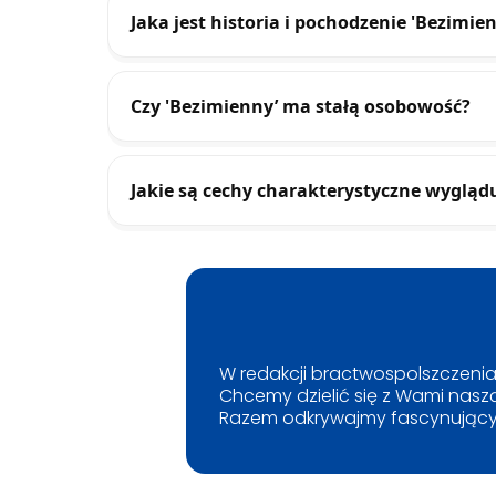
Jaka jest historia i pochodzenie 'Bezimie
Czy 'Bezimienny’ ma stałą osobowość?
Jakie są cechy charakterystyczne wygląd
W redakcji bractwospolszczenia.p
Chcemy dzielić się z Wami naszą
Razem odkrywajmy fascynujący