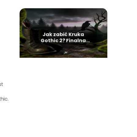
Jak zabić Kruka
Gothic 2? Finalna
walka
st
hic.