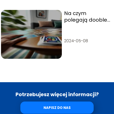
Na czym
polegają dooble
– jak grać w
dobble?
2024-05-08
Potrzebujesz więcej informacji?
NAPISZ DO NAS