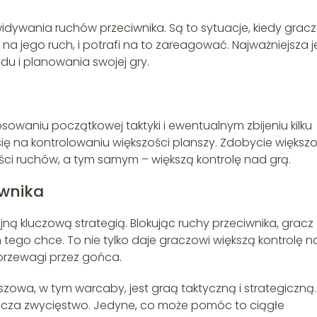
widywania ruchów przeciwnika. Są to sytuacje, kiedy gracz
na jego ruch, i potrafi na to zareagować. Najważniejsza j
du i planowania swojej gry.
osowaniu początkowej taktyki i ewentualnym zbijeniu kilku
ię na kontrolowaniu większości planszy. Zdobycie większo
ści ruchów, a tym samym – większą kontrolę nad grą.
iwnika
jną kluczową strategią. Blokując ruchy przeciwnika, gracz
tego chce. To nie tylko daje graczowi większą kontrolę n
 przewagi przez gońca.
szowa, w tym warcaby, jest graą taktyczną i strategiczną.
cza zwycięstwo. Jedyne, co może pomóc to ciągłe