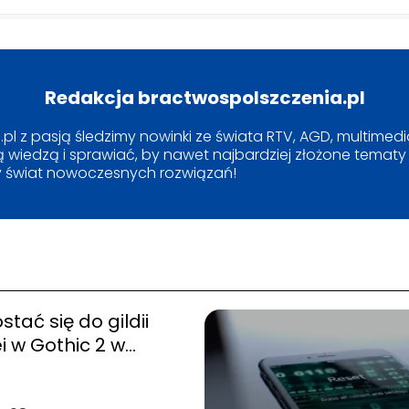
Redakcja bractwospolszczenia.pl
l z pasją śledzimy nowinki ze świata RTV, AGD, multimediów
 wiedzą i sprawiać, by nawet najbardziej złożone tematy s
 świat nowoczesnych rozwiązań!
stać się do gildii
ei w Gothic 2 w
is?