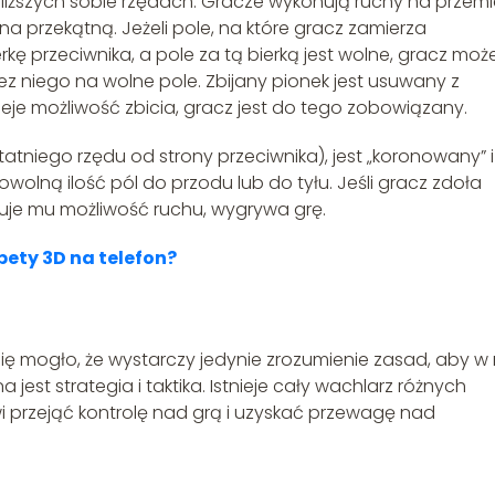
iższych sobie rzędach. Gracze wykonują ruchy na przemi
na przekątną. Jeżeli pole, na które gracz zamierza
erkę przeciwnika, a pole za tą bierką jest wolne, gracz moż
ez niego na wolne pole. Zbijany pionek jest usuwany z
nieje możliwość zbicia, gracz jest do tego zobowiązany.
tatniego rzędu od strony przeciwnika), jest „koronowany” i
olną ilość pól do przodu lub do tyłu. Jeśli gracz zdoła
okuje mu możliwość ruchu, wygrywa grę.
ety 3D na telefon?
ę mogło, że wystarczy jedynie zrozumienie zasad, aby w 
jest strategia i taktika. Istnieje cały wachlarz różnych
wi przejąć kontrolę nad grą i uzyskać przewagę nad