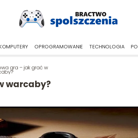
KOMPUTERY
OPROGRAMOWANIE
TECHNOLOGIA
PO
owa gra – jak grać w
caby?
 w warcaby?
1