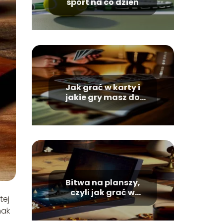
sport na co dzień
Jak grać w karty i
jakie gry masz do
wyboru?
Bitwa na planszy,
czyli jak grać w
tej
statki?
nak