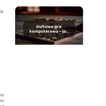
ik.
Kultowa gra
komputerowa – jak
grać w sapera?
zie
wia