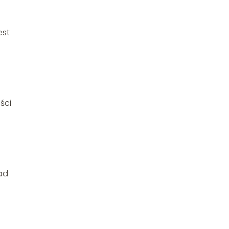
est
ści
ad