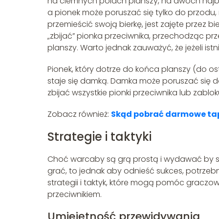
na ciemnych polach planszy, na dwóch najbl
a pionek może poruszać się tylko do przodu, 
przemieścić swoją bierkę, jest zajęte przez bi
„zbijać” pionka przeciwnika, przechodząc prz
planszy. Warto jednak zauważyć, że jeżeli ist
Pionek, który dotrze do końca planszy (do os
staje się damką. Damka może poruszać się dow
zbijać wszystkie pionki przeciwnika lub zabl
Zobacz również:
Skąd pobrać darmowe tap
Strategie i taktyki
Choć warcaby są grą prostą i wydawać by si
grać, to jednak aby odnieść sukces, potrzebna 
strategii i taktyk, które mogą pomóc graczo
przeciwnikiem.
Umiejętność przewidywania