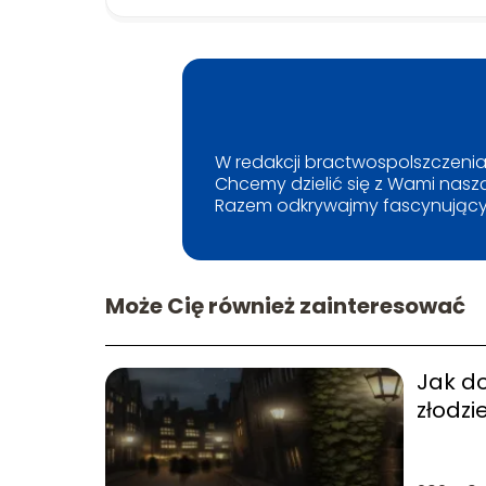
W redakcji bractwospolszczenia.p
Chcemy dzielić się z Wami naszą
Razem odkrywajmy fascynujący
Może Cię również zainteresować
Jak do
złodzi
Khorin