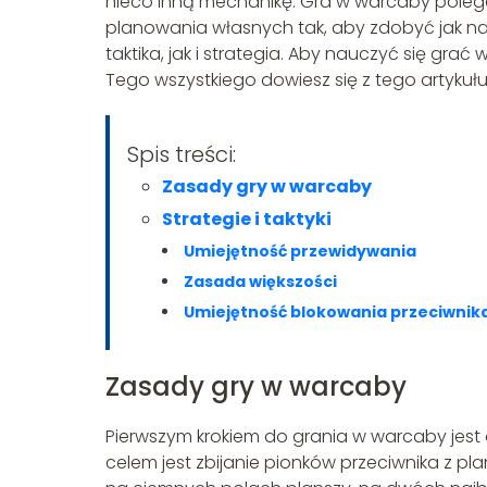
nieco inną mechanikę. Gra w warcaby polega
planowania własnych tak, aby zdobyć jak najw
taktika, jak i strategia. Aby nauczyć się grać
Tego wszystkiego dowiesz się z tego artykułu
Spis treści:
Zasady gry w warcaby
Strategie i taktyki
Umiejętność przewidywania
Zasada większości
Umiejętność blokowania przeciwnik
Zasady gry w warcaby
Pierwszym krokiem do grania w warcaby jest 
celem jest zbijanie pionków przeciwnika z pl