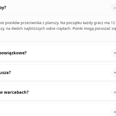
by?
anie pionków przeciwnika z planszy. Na początku każdy gracz ma 12
zy, na dwóch najbliższych sobie rzędach. Pionki mogą poruszać si
obowiązkowe?
rusza?
s w warcabach?