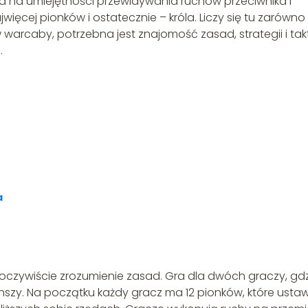
 na umiejętności przewidywania ruchów przeciwnika i
ięcej pionków i ostatecznie – króla. Liczy się tu zarówno
 w warcaby, potrzebna jest znajomość zasad, strategii i takt
.
a
oczywiście zrozumienie zasad. Gra dla dwóch graczy, gd
anszy. Na początku każdy gracz ma 12 pionków, które usta