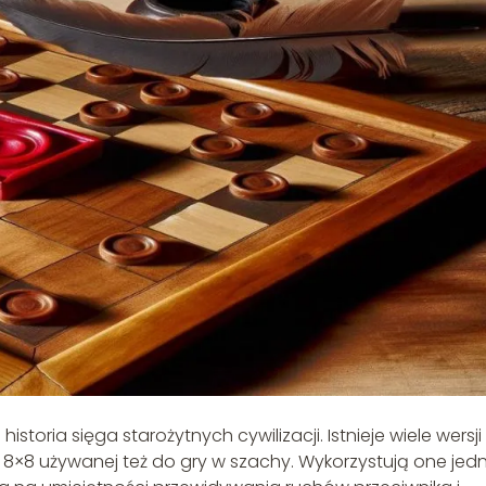
toria sięga starożytnych cywilizacji. Istnieje wiele wersji 
zy 8×8 używanej też do gry w szachy. Wykorzystują one jed